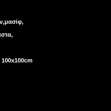
ip to main content
Skip to navigat
ν,μασίφ,
αστα,
ο 100x100cm