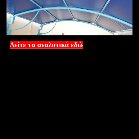
Δείτ
ε
τ
α
αναλυτικά εδώ