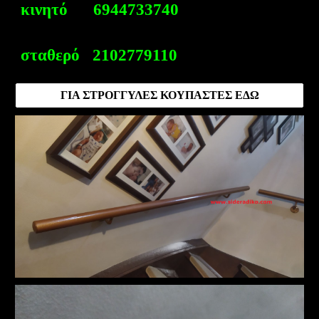
κινητό 6944733740
σταθερό 2102779110
ΓΙΑ ΣΤΡΟΓΓΥΛΕΣ ΚΟΥΠΑΣΤΕΣ ΕΔΩ