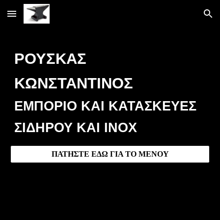
Skip to main content
Skip to navigation
ΡΟΥΣΚΑΣ
ΚΩΝΣΤΑΝΤΙΝΟΣ
ΕΜΠΟΡΙΟ ΚΑΙ ΚΑΤΑΣΚΕΥΕΣ
ΣΙΔΗΡΟΥ ΚΑΙ ΙΝΟΧ
ΠΑΤΗΣΤΕ ΕΔΩ ΓΙΑ ΤΟ ΜΕΝΟΥ